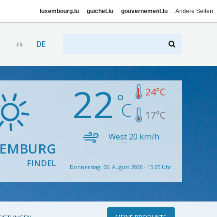
luxembourg.lu
guichet.lu
gouvernement.lu
Andere Seiten
DE
FR
22
24
°C
17
°C
West
20
km/h
XEMBURG
FINDEL
Donnerstag, 06. August 2026 - 15:05 Uhr
MEINE PRODUKTE