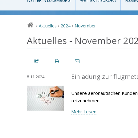
WETTER IN LUXEMBURG
WETTER IN EUROPA
FLUGW
Aktuelles
2024
November
>
>
>
Aktuelles - November 20
Einladung zur flugme
8-11-2024
Unsere aeronautischen Kunden 
teilzunehmen.
Mehr Lesen