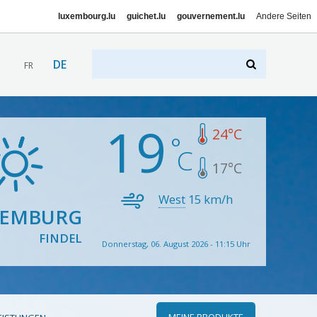
luxembourg.lu
guichet.lu
gouvernement.lu
Andere Seiten
DE
FR
19
24
°C
17
°C
West
15
km/h
XEMBURG
FINDEL
Donnerstag, 06. August 2026 - 11:15 Uhr
MEINE PRODUKTE