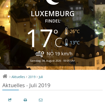
LUXEMBURG
FINDEL
17
26
°C
13
°C
NO
19
km/h
Samstag, 08. August 2026 - 00:05 Uhr
Aktuelles
2019
Juli
>
>
>
Aktuelles - Juli 2019