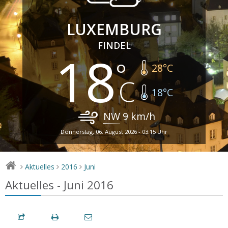
LUXEMBURG
FINDEL
18
28
°C
18
°C
NW
9
km/h
Donnerstag, 06. August 2026 - 03:15 Uhr
Aktuelles
2016
Juni
>
>
>
Aktuelles - Juni 2016