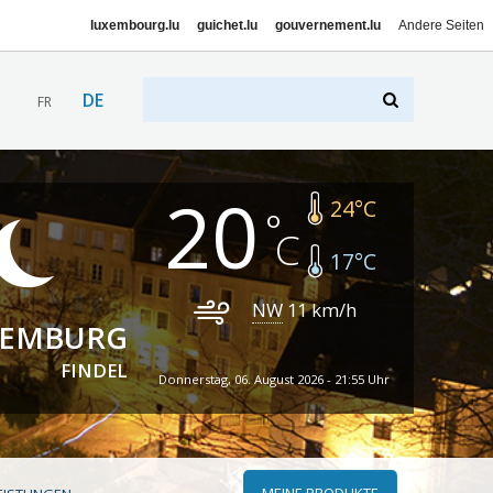
luxembourg.lu
guichet.lu
gouvernement.lu
Andere Seiten
DE
FR
20
24
°C
17
°C
NW
11
km/h
XEMBURG
FINDEL
Donnerstag, 06. August 2026 - 21:55 Uhr
MEINE PRODUKTE