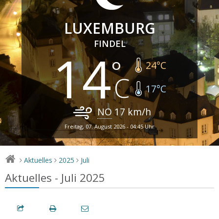
LUXEMBURG
FINDEL
14
24
°C
17
°C
NO
17
km/h
Freitag, 07. August 2026 - 04:45 Uhr
Aktuelles
2025
Juli
>
>
>
Aktuelles - Juli 2025