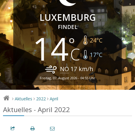
LUXEMBURG
FINDEL
14
24
°C
17
°C
NO
17
km/h
Freitag, 07. August 2026 - 04:55 Uhr
Aktuelles
2022
April
>
>
>
Aktuelles - April 2022