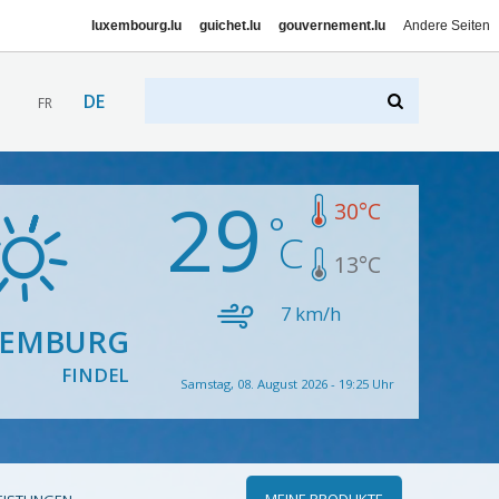
luxembourg.lu
guichet.lu
gouvernement.lu
Andere Seiten
DE
FR
29
30
°C
13
°C
7
km/h
XEMBURG
FINDEL
Samstag, 08. August 2026 - 19:25 Uhr
MEINE PRODUKTE