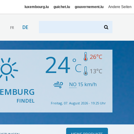
luxembourg.lu
guichet.lu
gouvernement.lu
Andere Seiten
DE
FR
24
26
°C
13
°C
NO
15
km/h
XEMBURG
FINDEL
Freitag, 07. August 2026 - 19:25 Uhr
MEINE PRODUKTE