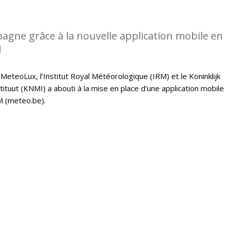
gne grâce à la nouvelle application mobile en
M
 MeteoLux, l’Institut Royal Météorologique (IRM) et le Koninklijk
tuut (KNMI) a abouti à la mise en place d’une application mobile
M (meteo.be).