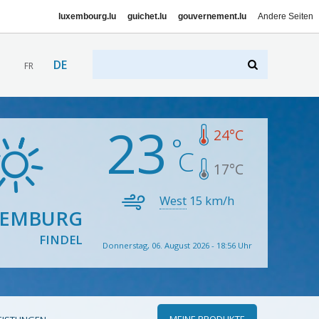
luxembourg.lu
guichet.lu
gouvernement.lu
Andere Seiten
DE
FR
23
24
°C
17
°C
West
15
km/h
XEMBURG
FINDEL
Donnerstag, 06. August 2026 - 18:56 Uhr
MEINE PRODUKTE