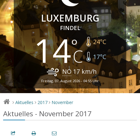
LUXEMBURG
FINDEL
14
24
°C
17
°C
NO
17
km/h
Freitag, 07. August 2026 - 04:55 Uhr
Aktuelles
2017
November
>
>
>
Aktuelles - November 2017