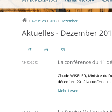
WETTER IN LUXEMBURG
WETTER IN EUROPA
FLUGW
Aktuelles
2012
Dezember
>
>
>
Aktuelles - Dezember 20
La conférence du 11 d
12-12-2012
Claude WISELER, Ministre du Dé
décembre 2012 la conférence s
Mehr Lesen
Le Service Météorolo
11-12-2012