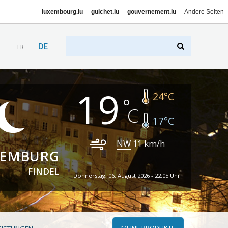
luxembourg.lu
guichet.lu
gouvernement.lu
Andere Seiten
DE
FR
19
24
°C
17
°C
NW
11
km/h
XEMBURG
FINDEL
Donnerstag, 06. August 2026 - 22:05 Uhr
MEINE PRODUKTE