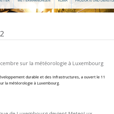
ETTER
WETTERWARNUNGEN
KLIMA
PRODUKTE UND DIENSTL
12
écembre sur la météorologie à Luxembourg
veloppement durable et des Infrastructures, a ouvert le 11
ur la météorologie à Luxembourg.
gique de Luxembourg devient MeteoLux