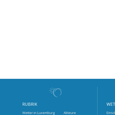
RUBRIK
WET
Wetter in Luxemburg
Akteure
Einsc