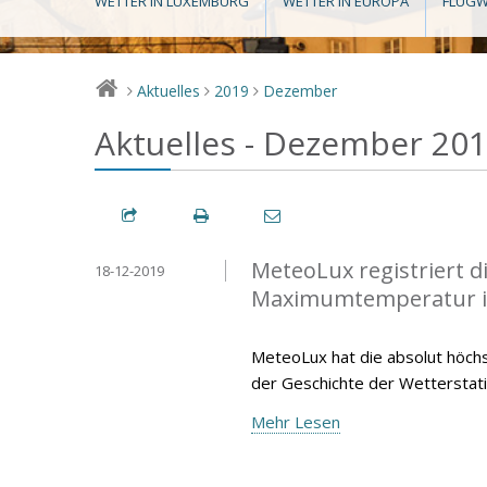
WETTER IN LUXEMBURG
WETTER IN EUROPA
FLUGW
Aktuelles
2019
Dezember
>
>
>
Aktuelles - Dezember 20
MeteoLux registriert 
18-12-2019
Maximumtemperatur 
MeteoLux hat die absolut höc
der Geschichte der Wetterstat
Mehr Lesen