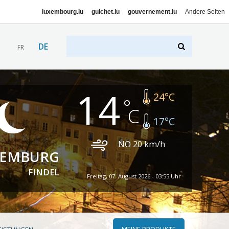
luxembourg.lu
guichet.lu
gouvernement.lu
Andere Seiten
DE
FR
14
24
°C
17
°C
NO
20
km/h
XEMBURG
FINDEL
Freitag, 07. August 2026 - 03:55 Uhr
MEINE PRODUKTE