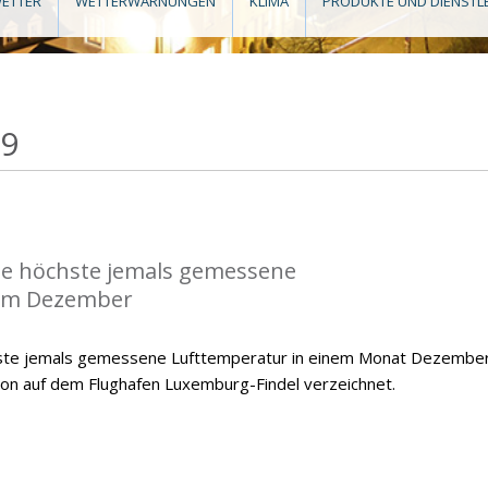
ETTER
WETTERWARNUNGEN
KLIMA
PRODUKTE UND DIENSTL
19
die höchste jemals gemessene
im Dezember
hste jemals gemessene Lufttemperatur in einem Monat Dezember
ion auf dem Flughafen Luxemburg-Findel verzeichnet.