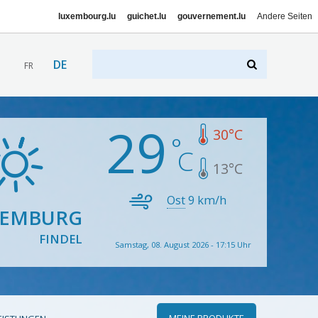
luxembourg.lu
guichet.lu
gouvernement.lu
Andere Seiten
DE
FR
29
30
°C
13
°C
Ost
9
km/h
XEMBURG
FINDEL
Samstag, 08. August 2026 - 17:15 Uhr
MEINE PRODUKTE