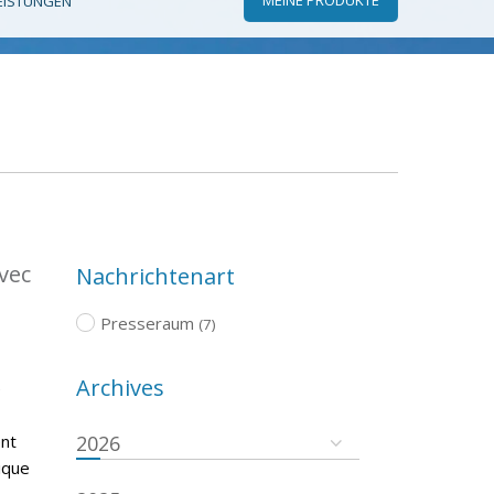
EISTUNGEN
vec
Nachrichtenart
Presseraum
(7)
Archives
é
ent
2026
ique