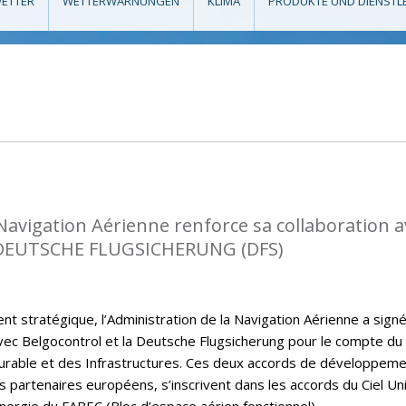
ETTER
WETTERWARNUNGEN
KLIMA
PRODUKTE UND DIENSTL
 Navigation Aérienne renforce sa collaboration a
DEUTSCHE FLUGSICHERUNG (DFS)
t stratégique, l’Administration de la Navigation Aérienne a sign
ec Belgocontrol et la Deutsche Flugsicherung pour le compte du
rable et des Infrastructures. Ces deux accords de développem
s partenaires européens, s’inscrivent dans les accords du Ciel Un
nergie du FABEC (Bloc d’espace aérien fonctionnel).