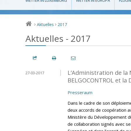
WETTER IN LUXEMBURG
WETTER IN EUROPA
FLUGW
Aktuelles
2017
>
>
Aktuelles - 2017
L’Administration de la
27-03-2017
BELGOCONTROL et la 
Presseraum
Dans le cadre de son déploiemen
deux accords de coopération av
Ministère du Développement du
de collaboration signés avec se
Européen et dans l’esprit de sy