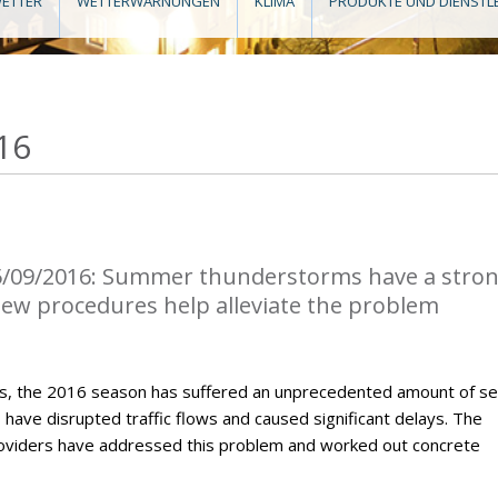
ETTER
WETTERWARNUNGEN
KLIMA
PRODUKTE UND DIENSTL
16
5/09/2016: Summer thunderstorms have a stro
 New procedures help alleviate the problem
, the 2016 season has suffered an unprecedented amount of s
ave disrupted traffic flows and caused significant delays. The
roviders have addressed this problem and worked out concrete