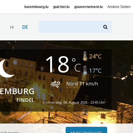
luxembourg.lu
guichet.lu
gouvernement.lu
Andere Seiten
DE
FR
18
24
°C
17
°C
Nord
11
km/h
XEMBURG
FINDEL
Donnerstag, 06. August 2026 - 23:45 Uhr
MEINE PRODUKTE