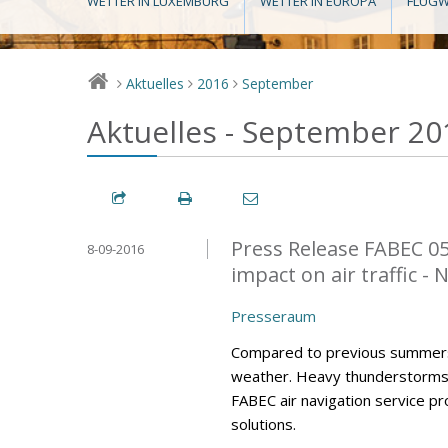
WETTER IN LUXEMBURG
WETTER IN EUROPA
FLUGW
Aktuelles
2016
September
>
>
>
Aktuelles - September 20
Press Release FABEC 0
8-09-2016
impact on air traffic -
Presseraum
Compared to previous summers
weather. Heavy thunderstorms h
FABEC air navigation service p
solutions.