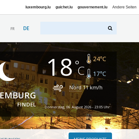
luxembourg.lu
guichet.lu
gouvernement.lu
Andere Seiten
DE
FR
18
24
°C
17
°C
Nord
11
km/h
XEMBURG
FINDEL
Donnerstag, 06. August 2026 - 23:05 Uhr
MEINE PRODUKTE