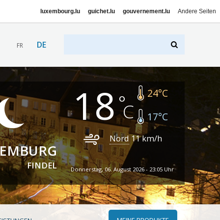
luxembourg.lu
guichet.lu
gouvernement.lu
Andere Seiten
DE
FR
18
24
°C
17
°C
Nord
11
km/h
XEMBURG
FINDEL
Donnerstag, 06. August 2026 - 23:05 Uhr
MEINE PRODUKTE