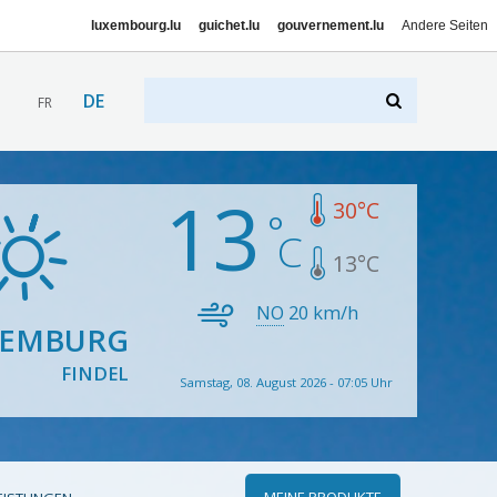
luxembourg.lu
guichet.lu
gouvernement.lu
Andere Seiten
DE
FR
13
30
°C
13
°C
NO
20
km/h
XEMBURG
FINDEL
Samstag, 08. August 2026 - 07:05 Uhr
MEINE PRODUKTE