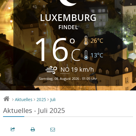
LUXEMBURG
FINDEL
16
26
°C
13
°C
NO
19
km/h
Samstag, 08. August 2026 - 01:05 Uhr
Aktuelles
2025
Juli
>
>
>
Aktuelles - Juli 2025