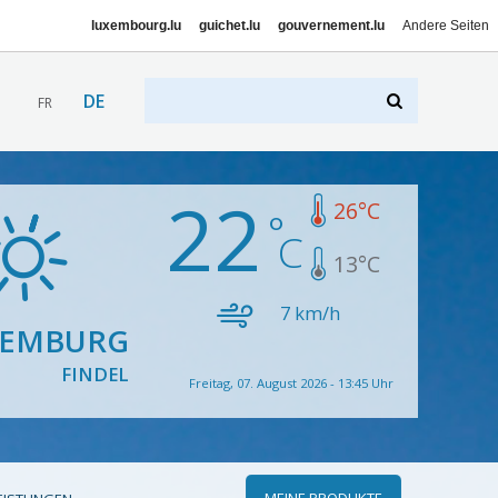
luxembourg.lu
guichet.lu
gouvernement.lu
Andere Seiten
DE
FR
22
26
°C
13
°C
7
km/h
XEMBURG
FINDEL
Freitag, 07. August 2026 - 13:45 Uhr
MEINE PRODUKTE