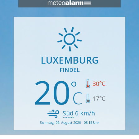
LUXEMBURG
FINDEL
20
30
°C
17
°C
Süd
6
km/h
Sonntag, 09. August 2026 - 08:15 Uhr