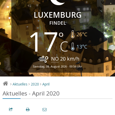
LUXEMBURG
FINDEL
17
26
°C
13
°C
NO
20
km/h
Samstag, 08. August 2026 - 00:56 Uhr
Aktuelles
2020
April
>
>
>
Aktuelles - April 2020