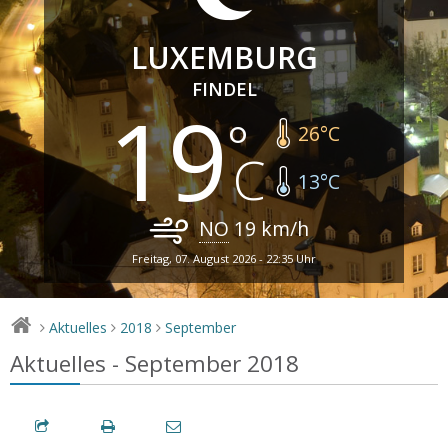
LUXEMBURG
FINDEL
19
26
°C
13
°C
NO
19
km/h
Freitag, 07. August 2026 - 22:35 Uhr
Aktuelles
2018
September
>
>
>
Aktuelles - September 2018