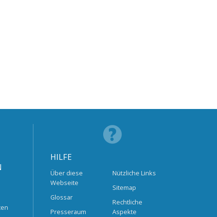
HILFE
N
Über diese
Nützliche Links
Webseite
Sitemap
Glossar
Rechtliche
ten
Presseraum
Aspekte