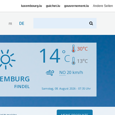
luxembourg.lu
guichet.lu
gouvernement.lu
Andere Seiten
DE
FR
14
30
°C
13
°C
NO
20
km/h
XEMBURG
FINDEL
Samstag, 08. August 2026 - 07:35 Uhr
MEINE PRODUKTE