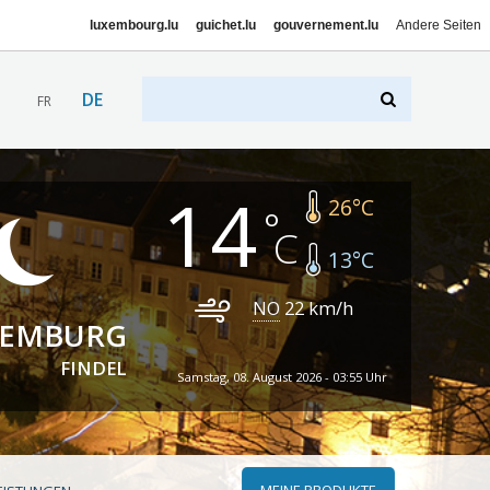
luxembourg.lu
guichet.lu
gouvernement.lu
Andere Seiten
DE
FR
14
26
°C
13
°C
NO
22
km/h
XEMBURG
FINDEL
Samstag, 08. August 2026 - 03:55 Uhr
MEINE PRODUKTE