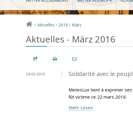
WETTER IN LUXEMBURG
WETTER IN EUROPA
FLUGW
Aktuelles
2016
März
>
>
>
Aktuelles - März 2016
Solidarité avec le peup
24-03-2016
MeteoLux tient à exprimer ses 
fût victime ce 22 mars 2016.
Mehr Lesen