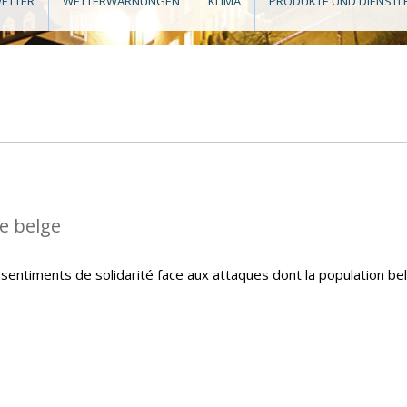
ETTER
WETTERWARNUNGEN
KLIMA
PRODUKTE UND DIENSTL
le belge
sentiments de solidarité face aux attaques dont la population be