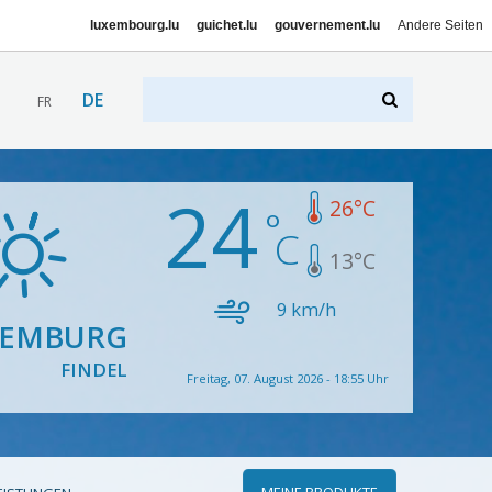
luxembourg.lu
guichet.lu
gouvernement.lu
Andere Seiten
DE
FR
24
26
°C
13
°C
9
km/h
XEMBURG
FINDEL
Freitag, 07. August 2026 - 18:55 Uhr
MEINE PRODUKTE