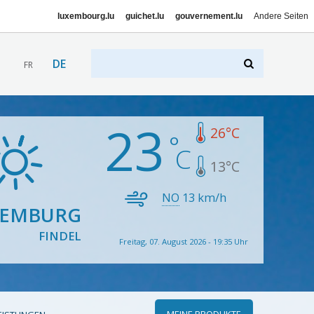
luxembourg.lu
guichet.lu
gouvernement.lu
Andere Seiten
DE
FR
23
26
°C
13
°C
NO
13
km/h
XEMBURG
FINDEL
Freitag, 07. August 2026 - 19:35 Uhr
MEINE PRODUKTE