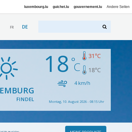
luxembourg.lu
guichet.lu
gouvernement.lu
Andere Seiten
DE
FR
18
31
°C
18
°C
4
km/h
XEMBURG
FINDEL
Montag, 10. August 2026 - 08:15 Uhr
MEINE PRODUKTE