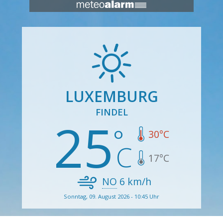
LUXEMBURG
FINDEL
25
30
°C
17
°C
NO
6
km/h
Sonntag, 09. August 2026 - 10:45 Uhr