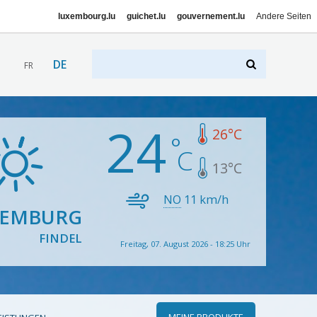
luxembourg.lu
guichet.lu
gouvernement.lu
Andere Seiten
DE
FR
24
26
°C
13
°C
NO
11
km/h
XEMBURG
FINDEL
Freitag, 07. August 2026 - 18:25 Uhr
MEINE PRODUKTE