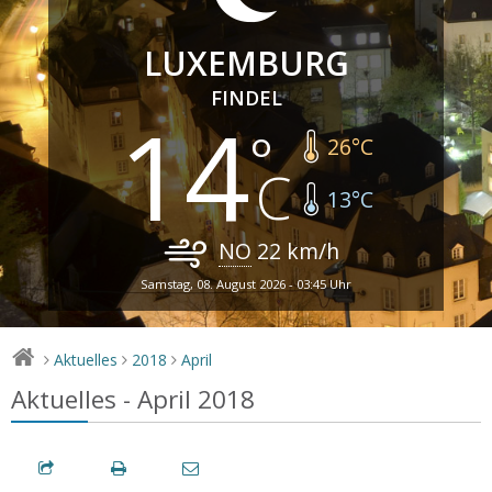
LUXEMBURG
FINDEL
14
26
°C
13
°C
NO
22
km/h
Samstag, 08. August 2026 - 03:45 Uhr
Aktuelles
2018
April
>
>
>
Aktuelles - April 2018