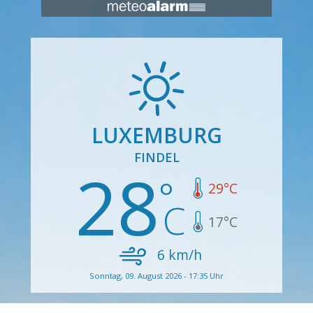
LUXEMBURG
FINDEL
28
29
°C
17
°C
6
km/h
Sonntag, 09. August 2026 - 17:35 Uhr