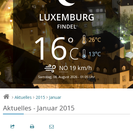
LUXEMBURG
FINDEL
16
26
°C
13
°C
NO
19
km/h
Samstag, 08. August 2026 - 01:05 Uhr
Aktuelles
2015
Januar
>
>
>
Aktuelles - Januar 2015