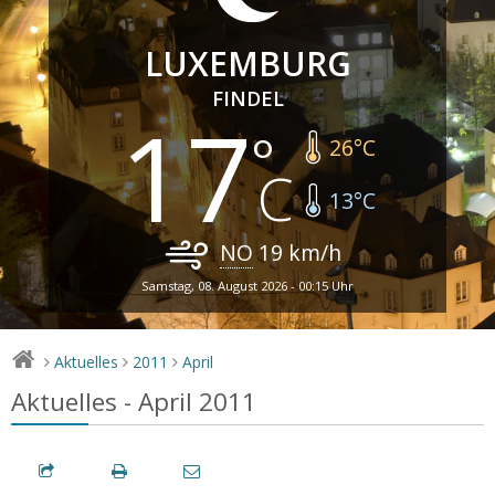
LUXEMBURG
FINDEL
17
26
°C
13
°C
NO
19
km/h
Samstag, 08. August 2026 - 00:15 Uhr
Aktuelles
2011
April
>
>
>
Aktuelles - April 2011