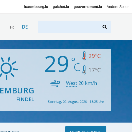
luxembourg.lu
guichet.lu
gouvernement.lu
Andere Seiten
DE
FR
29
29
°C
17
°C
West
20
km/h
XEMBURG
FINDEL
Sonntag, 09. August 2026 - 13:25 Uhr
MEINE PRODUKTE