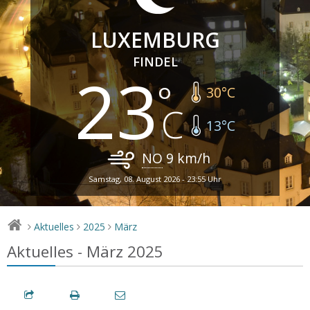
LUXEMBURG
FINDEL
23
30
°C
13
°C
NO
9
km/h
Samstag, 08. August 2026 - 23:55 Uhr
Aktuelles
2025
März
>
>
>
Aktuelles - März 2025