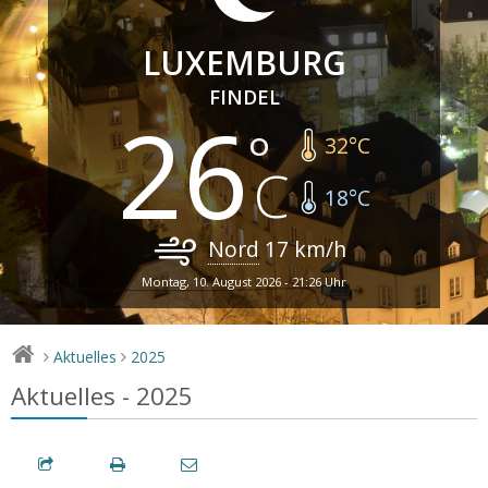
LUXEMBURG
FINDEL
26
32
°C
18
°C
Nord
17
km/h
Montag, 10. August 2026 - 21:26 Uhr
Aktuelles
2025
>
>
Aktuelles - 2025