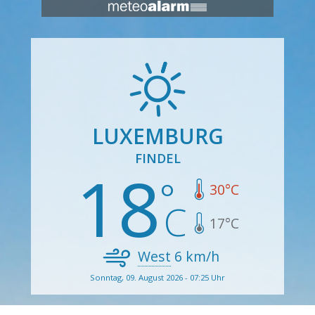
LUXEMBURG
FINDEL
18
30
°C
17
°C
West
6
km/h
Sonntag, 09. August 2026 - 07:25 Uhr