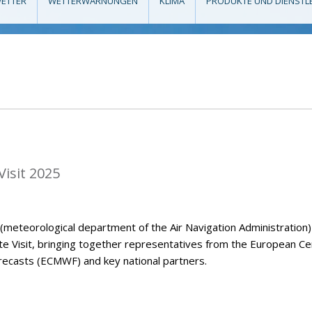
ETTER
WETTERWARNUNGEN
KLIMA
PRODUKTE UND DIENSTL
isit 2025
eteorological department of the Air Navigation Administration)
Visit, bringing together representatives from the European Ce
casts (ECMWF) and key national partners.