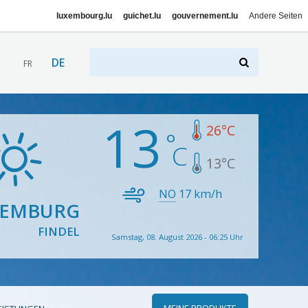
luxembourg.lu
guichet.lu
gouvernement.lu
Andere Seiten
DE
FR
13
26
°C
13
°C
NO
17
km/h
XEMBURG
FINDEL
Samstag, 08. August 2026 - 06:25 Uhr
MEINE PRODUKTE