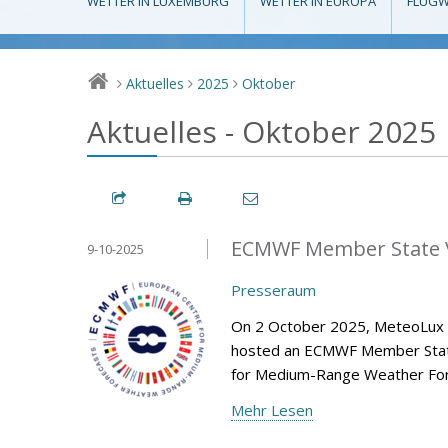
WETTER IN LUXEMBURG
WETTER IN EUROPA
FLUGW
Aktuelles
2025
Oktober
>
>
>
Aktuelles - Oktober 2025
ECMWF Member State V
9-10-2025
Presseraum
On 2 October 2025, MeteoLux (m
hosted an ECMWF Member State 
for Medium-Range Weather Fore
Mehr Lesen