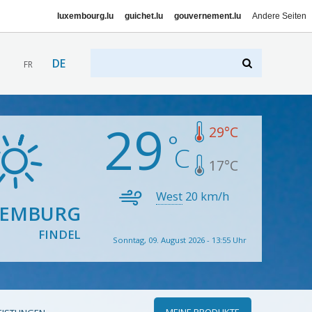
luxembourg.lu
guichet.lu
gouvernement.lu
Andere Seiten
DE
FR
29
29
°C
17
°C
West
20
km/h
XEMBURG
FINDEL
Sonntag, 09. August 2026 - 13:55 Uhr
MEINE PRODUKTE