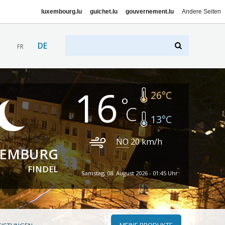
luxembourg.lu
guichet.lu
gouvernement.lu
Andere Seiten
DE
FR
16
26
°C
13
°C
NO
20
km/h
XEMBURG
FINDEL
Samstag, 08. August 2026 - 01:45 Uhr
MEINE PRODUKTE