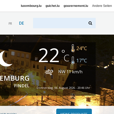
luxembourg.lu
guichet.lu
gouvernement.lu
Andere Seiten
DE
FR
22
24
°C
17
°C
NW
11
km/h
XEMBURG
FINDEL
Donnerstag, 06. August 2026 - 20:46 Uhr
MEINE PRODUKTE