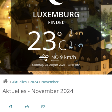
LUXEMBURG
FINDEL
23
30
°C
13
°C
NO
9
km/h
Samstag, 08. August 2026 - 23:45 Uhr
Aktuelles
2024
November
>
>
>
Aktuelles - November 2024