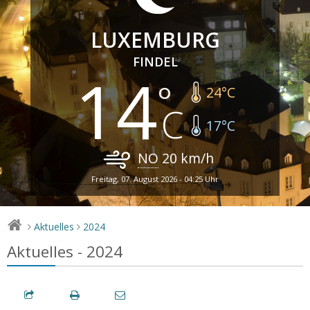
LUXEMBURG
FINDEL
14
24
°C
17
°C
NO
20
km/h
Freitag, 07. August 2026 - 04:25 Uhr
Aktuelles
2024
>
>
Aktuelles - 2024