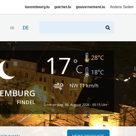
luxembourg.lu
guichet.lu
gouvernement.lu
Andere Seiten
DE
FR
17
28
°C
18
°C
NW
11
km/h
XEMBURG
FINDEL
Donnerstag, 06. August 2026 - 05:15 Uhr
MEINE PRODUKTE