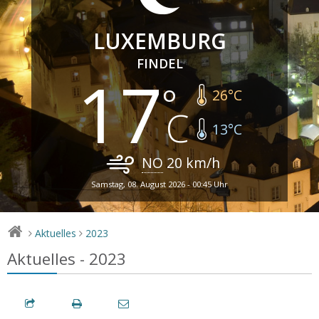
LUXEMBURG
FINDEL
17
26
°C
13
°C
NO
20
km/h
Samstag, 08. August 2026 - 00:45 Uhr
Aktuelles
2023
>
>
Aktuelles - 2023