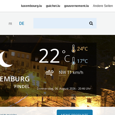
luxembourg.lu
guichet.lu
gouvernement.lu
Andere Seiten
DE
FR
22
24
°C
17
°C
NW
11
km/h
XEMBURG
FINDEL
Donnerstag, 06. August 2026 - 20:46 Uhr
MEINE PRODUKTE