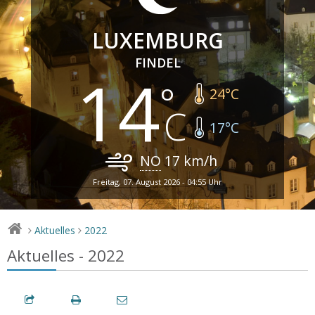
LUXEMBURG
FINDEL
14
24
°C
17
°C
NO
17
km/h
Freitag, 07. August 2026 - 04:55 Uhr
Aktuelles
2022
>
>
Aktuelles - 2022