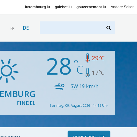
luxembourg.lu
guichet.lu
gouvernement.lu
Andere Seiten
DE
FR
28
29
°C
17
°C
SW
19
km/h
XEMBURG
FINDEL
Sonntag, 09. August 2026 - 14:15 Uhr
MEINE PRODUKTE