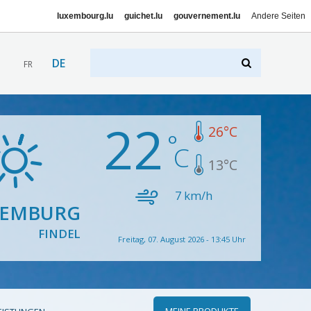
luxembourg.lu
guichet.lu
gouvernement.lu
Andere Seiten
DE
FR
22
26
°C
13
°C
7
km/h
XEMBURG
FINDEL
Freitag, 07. August 2026 - 13:45 Uhr
MEINE PRODUKTE