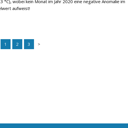
3 °C), wobei kein Monat im Jahr 2020 eine negative Anomalie im
lwert aufweist!
1
2
3